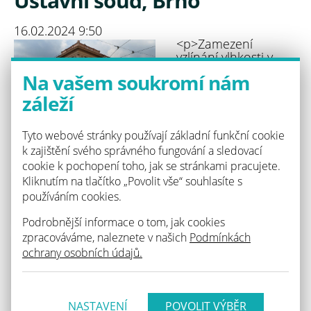
Ústavní soud, Brno
16.02.2024 9:50
<p>Zamezení
vzlínání vlhkosti v
obvodovém zdivu.
Na vašem soukromí nám
</p>
2016-2017
záleží
Sanostav s.r.o.,
Husova 256/8a, Brno
Tyto webové stránky používají základní funkční cookie
SAREP a.s.
systém pulsní elektroosmózy AKJI
k zajištění svého správného fungování a sledovací
cookie k pochopení toho, jak se stránkami pracujete.
Kliknutím na tlačítko „Povolit vše“ souhlasíte s
používáním cookies.
Podrobnější informace o tom, jak cookies
zpracováváme, naleznete v našich
Podmínkách
ochrany osobních údajů.
NASTAVENÍ
Zpět na seznam