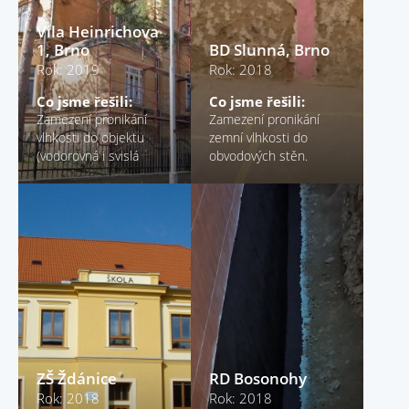
Vila Heinrichova
1, Brno
BD Slunná, Brno
Rok: 2019
Rok: 2018
Co jsme řešili:
Co jsme řešili:
Zamezení pronikání
Zamezení pronikání
vlhkosti do objektu
zemní vlhkosti do
(vodorovná i svislá
obvodových stěn.
hydroizolace objektu) a
odstranění důsledků
dlouhodobé vlhkosti na
vnitřních stěnách.
ZŠ Ždánice
RD Bosonohy
Rok: 2018
Rok: 2018