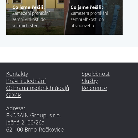
Co jsme řešili:
Co jsme řešili:
Zamezení pronikání
Zamezení pronikání
zemní vlhkosti do
zemní vlhkosti do
vnitřních stěn.
obvodového
suterénního zdiva.
Kontakty
Společnost
Právní ujednání
Služby
Ochrana osobních údajů
Reference
GDPR
Adresa:
EKOSAIN Group, s.r.o.
Ječná 2100/26a
621 00 Brno-Řečkovice