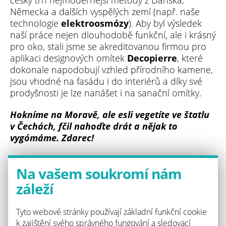
český trh nejmodernější metody z Dánska,
Německa a dalších vyspělých zemí (např. naše
technologie
elektroosmózy
). Aby byl výsledek
naší práce nejen dlouhodobě funkční, ale i krásný
pro oko, stali jsme se akreditovanou firmou pro
aplikaci designových omítek
Decopierre
, které
dokonale napodobují vzhled přírodního kamene,
jsou vhodné na fasádu i do interiérů a díky své
prodyšnosti je lze nanášet i na sanační omítky.
Hokníme na Moravě, ale esli vegetíte ve štatlu
v Čechách, fčil nahoďte drát a nějak to
vygómáme. Zdarec!
Aktuality
Na vašem soukromí nám
záleží
Přejeme Vám krásné vánoce
22/12/2021
Celá novinka
Tyto webové stránky používají základní funkční cookie
k zajištění svého správného fungování a sledovací