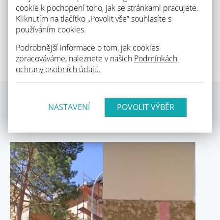
cookie k pochopení toho, jak se stránkami pracujete.
Kliknutím na tlačítko „Povolit vše“ souhlasíte s
Pulsní elektroosmóza na Státní opeře v
používáním cookies.
Praze
06/09/2018
Podrobnější informace o tom, jak cookies
Když jsme před téměř 2 lety psali o tom,…
zpracováváme, naleznete v našich
Podmínkách
Celá novinka
ochrany osobních údajů.
NASTAVENÍ
REFERENCE
Zobrazit všechny