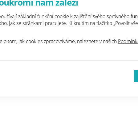
oukromí nám záleží
6
Novák
SAREP a.s.
oužívají základní funkční cookie k zajištění svého správného fun
orovná izolace injektáží silansiloxanovým krémem Aquaba
o, jak se stránkami pracujete. Kliknutím na tlačítko „Povolit vše
umenových stěrek, venkovní drenáž s provedením přečer
tém a provedení maleb
e o tom, jak cookies zpracováváme, naleznete v našich
Podmínká