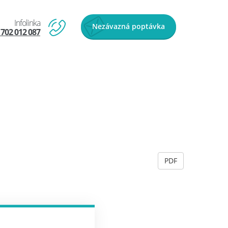
Infolinka
Nezávazná
poptávka
 702 012 087
PDF
p>