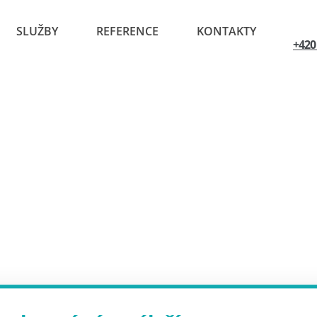
SLUŽBY
REFERENCE
KONTAKTY
+420
Vlhkost suterénního zdiva vlivem neexistující izolace.</