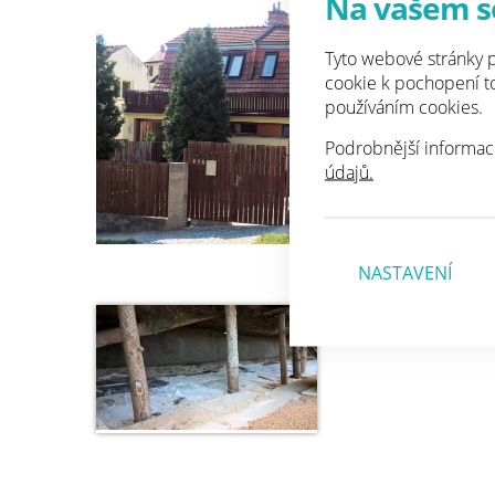
Na vašem s
201
p. 
fy 
Tyto webové stránky p
vod
cookie k pochopení toh
bit
používáním cookies.
sys
Podrobnější informac
údajů.
NASTAVENÍ
Zpět na seznam