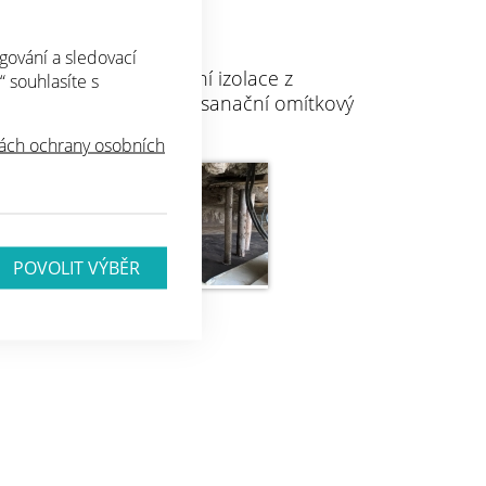
gování a sledovací
rier 3, svislá venkovní izolace z
“ souhlasíte s
pávací šachty, vnitřní sanační omítkový
ch ochrany osobních