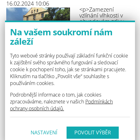
16.02.2024 10:06
<p>Zamezení
vzlínání vlhkosti v
obvodovém zdivu.
</p>
Na vašem soukromí nám
2018
záleží
KOMPLEX DC, s.r.o.
realizace systému
pulsní elektroosmózy
Tyto webové stránky používají základní funkční cookie
AKJI
k zajištění svého správného fungování a sledovací
cookie k pochopení toho, jak se stránkami pracujete.
Kliknutím na tlačítko „Povolit vše“ souhlasíte s
používáním cookies.
Podrobnější informace o tom, jak cookies
zpracováváme, naleznete v našich
Podmínkách
Zpět na seznam
ochrany osobních údajů.
NASTAVENÍ