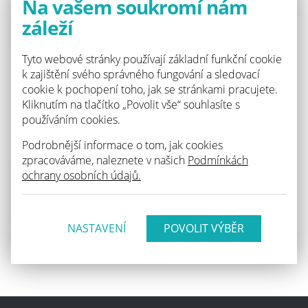
Na vašem soukromí nám
<p>Vlhkost
obvodového zdiva
záleží
vlivem neexistující
vodorovné izolace.
Tyto webové stránky používají základní funkční cookie
</p>
2016
k zajištění svého správného fungování a sledovací
p. Petr Horký
cookie k pochopení toho, jak se stránkami pracujete.
SAREP a.s.
Kliknutím na tlačítko „Povolit vše“ souhlasíte s
dodatečná
používáním cookies.
vodorovná tlaková
izolace vodným roztokem siloxanu
Podrobnější informace o tom, jak cookies
zpracováváme, naleznete v našich
Podmínkách
ochrany osobních údajů.
NASTAVENÍ
Zpět na seznam